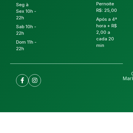
Pernoite
Seg à
R$: 25,00
Sex 10h -
22h
Após a 4ª
hora + R$
Sab 10h -
2,00 a
22h
cada 20
Dom 11h -
min
22h
Mark