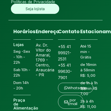
Políticas de Privacidade
Seja lojista
Horários
Endereço
Contato
Estacionam
Lojas
Av. Dr.
Até 15
+55 41
Vítor do
Seg -Sex
min -
99921-
Amaral,
- 10h -
Grátis
2531
1769 -
22h
de 16min
Centro,
+55 41
Sab 10h -
Araucária
à 59min
99630-
- PR
22h
R$: 5,00
7901
Dom 14h
de 1h à 1h
Whatsapp
- 20h
59min R$
7,00
por
Praça
2h à 4h
Email
de
R$: 11,00
Alimentação