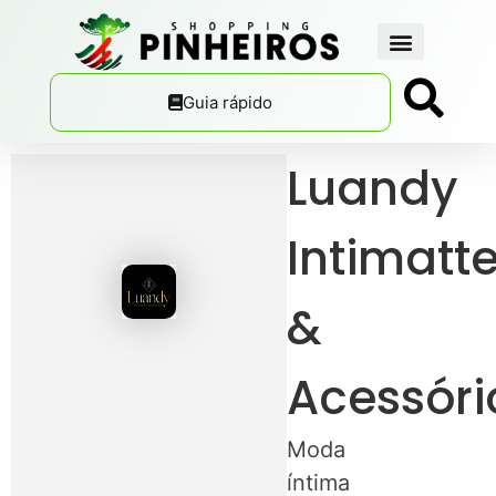
Guia rápido
Luandy
Intimatt
&
Acessóri
Moda
íntima