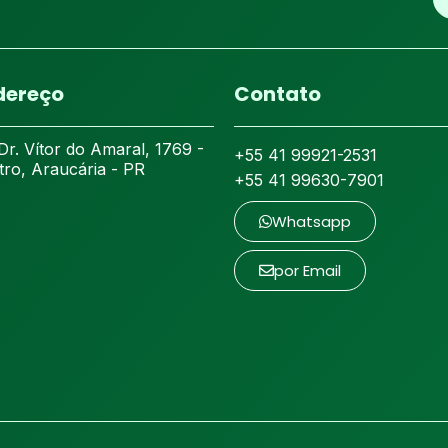
dereço
Contato
Dr. Vítor do Amaral, 1769 -
+55 41 99921-2531
tro, Araucária - PR
+55 41 99630-7901
Whatsapp
por Email