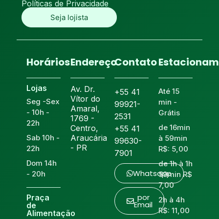
Políticas de Privacidade
Seja lojista
Horários
Endereço
Contato
Estacionam
Lojas
Av. Dr.
Até 15
+55 41
Vítor do
Seg -Sex
min -
99921-
Amaral,
- 10h -
Grátis
2531
1769 -
22h
de 16min
Centro,
+55 41
Sab 10h -
Araucária
à 59min
99630-
- PR
22h
R$: 5,00
7901
Dom 14h
de 1h à 1h
Whatsapp
- 20h
59min R$
7,00
por
Praça
2h à 4h
Email
de
R$: 11,00
Alimentação