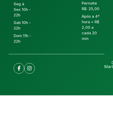
Pernoite
Seg à
R$: 25,00
Sex 10h -
22h
Após a 4ª
hora + R$
Sab 10h -
2,00 a
22h
cada 20
Dom 11h -
min
22h
Mark